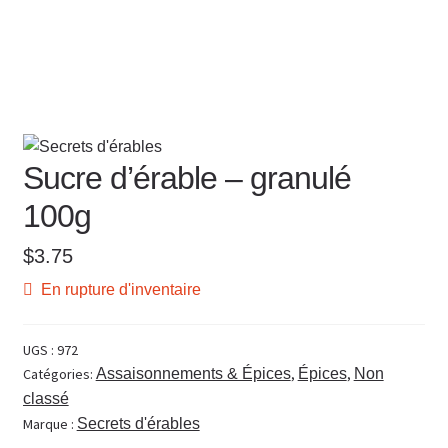
Sucre d’érable – granulé
100g
$
3.75
En rupture d'inventaire
UGS :
972
Catégories:
Assaisonnements & Épices
,
Épices
,
Non
classé
Marque :
Secrets d'érables