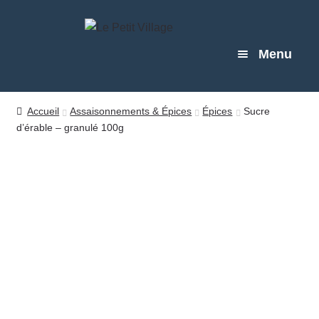
Aller
Aller
à
au
Menu
la
contenu
navigation
BOUTIQUE
Accueil
Assaisonnements & Épices
Épices
Sucre
d’érable – granulé 100g
MARCHÉS
À PROPOS
BLOG
CONTACT