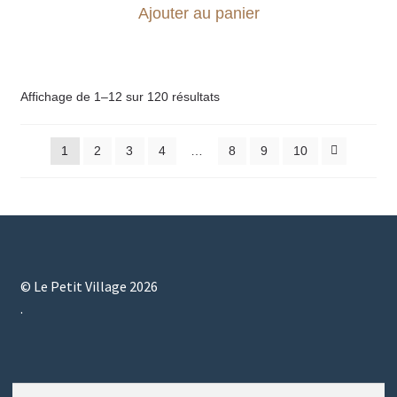
Ajouter au panier
Affichage de 1–12 sur 120 résultats
1
2
3
4
…
8
9
10
© Le Petit Village 2026
.
Rechercher
Rechercher :