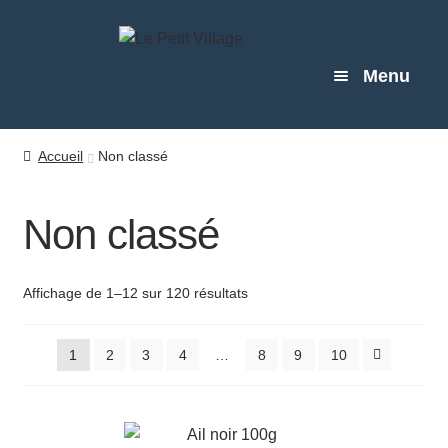
Aller
Aller
à
au
Menu
la
contenu
navigation
BOUTIQUE
Accueil
Non classé
MARCHÉS
Non classé
À PROPOS
Affichage de 1–12 sur 120 résultats
BLOG
1
2
3
4
…
8
9
10
CONTACT