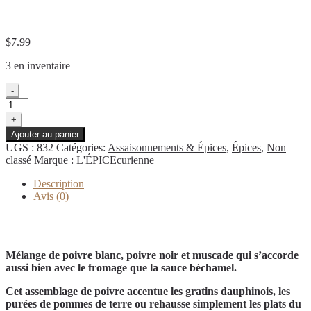
Épices à fondue et raclette 60g
$
7.99
3 en inventaire
quantité
-
de
Épices
+
à
Ajouter au panier
fondue
UGS :
832
Catégories:
Assaisonnements & Épices
,
Épices
,
Non
et
classé
Marque :
L'ÉPICEcurienne
raclette
60g
Description
Avis (0)
Description
Mélange de poivre blanc, poivre noir et muscade qui s’accorde
aussi bien avec le fromage que la sauce béchamel.
Cet assemblage de poivre accentue les gratins dauphinois, les
purées de pommes de terre ou rehausse simplement les plats du