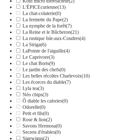
Kohi micro torréfacteur
(2)
L'ÉPICEcurienne
(13)
La chat-colaterie
(0)
La fermette du Pape
(2)
La nymphe de la forêt
(7)
La Reine et le Bûcheron
(21)
La rustique Isle-aux-Coudres
(4)
La Striga
(6)
LaPointe de l'aiguille
(4)
Le Caprivore
(3)
Le chat Boris
(9)
Le jardin des chefs
(0)
Les belles récoltes Charlevoix
(10)
Les écorces du diable
(7)
Lyla tea
(3)
Néo chips
(3)
Ô diable les calories
(0)
Odorelle
(0)
Petit et fils
(0)
Rose & lion
(2)
Savons Hermosa
(0)
Secrets d'érables
(0)
Sigewigus
(2)