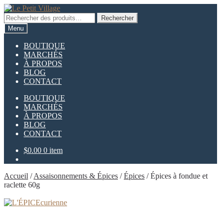
Aller
Aller
à
au
Rechercher :
Rechercher
la
contenu
Menu
navigation
BOUTIQUE
MARCHÉS
À PROPOS
BLOG
CONTACT
BOUTIQUE
MARCHÉS
À PROPOS
BLOG
CONTACT
$
0.00
0 item
Accueil
/
Assaisonnements & Épices
/
Épices
/
Épices à fondue et
raclette 60g