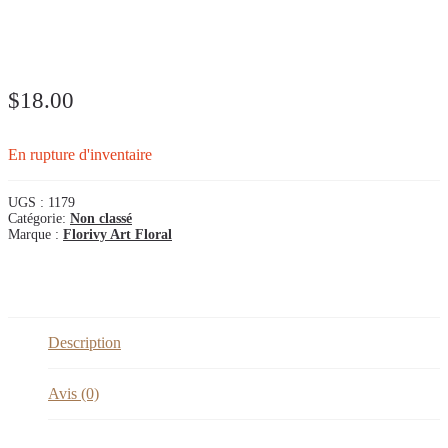
Bougie de soya – pin blanc &
chèvrefeuille
$
18.00
En rupture d'inventaire
UGS :
1179
Catégorie:
Non classé
Marque :
Florivy Art Floral
Description
Avis (0)