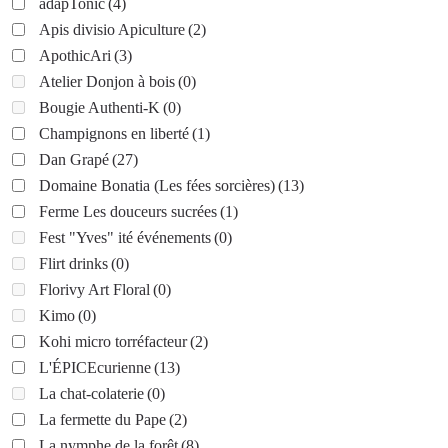
adapTonic
(4)
Apis divisio Apiculture
(2)
ApothicAri
(3)
Atelier Donjon à bois
(0)
Bougie Authenti-K
(0)
Champignons en liberté
(1)
Dan Grapé
(27)
Domaine Bonatia (Les fées sorcières)
(13)
Ferme Les douceurs sucrées
(1)
Fest "Yves" ité événements
(0)
Flirt drinks
(0)
Florivy Art Floral
(0)
Kimo
(0)
Kohi micro torréfacteur
(2)
L'ÉPICEcurienne
(13)
La chat-colaterie
(0)
La fermette du Pape
(2)
La nymphe de la forêt
(8)