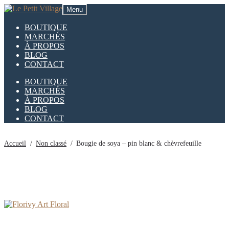
Aller
Aller
Menu
à
au
la
contenu
BOUTIQUE
navigation
MARCHÉS
À PROPOS
BLOG
CONTACT
BOUTIQUE
MARCHÉS
À PROPOS
BLOG
CONTACT
Accueil
/
Non classé
/
Bougie de soya – pin blanc & chèvrefeuille