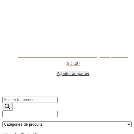
Mînisiskâw – Sauce aux baies et cidre de glace épicée 8oz
$
15.00
Ajouter au panier
Products
search