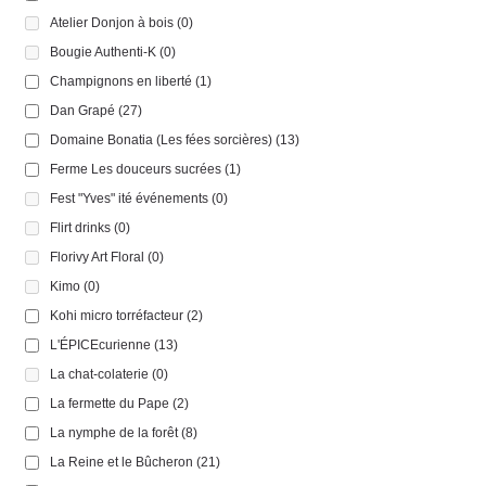
Atelier Donjon à bois
(0)
Bougie Authenti-K
(0)
Champignons en liberté
(1)
Dan Grapé
(27)
Domaine Bonatia (Les fées sorcières)
(13)
Ferme Les douceurs sucrées
(1)
Fest "Yves" ité événements
(0)
Flirt drinks
(0)
Florivy Art Floral
(0)
Kimo
(0)
Kohi micro torréfacteur
(2)
L'ÉPICEcurienne
(13)
La chat-colaterie
(0)
La fermette du Pape
(2)
La nymphe de la forêt
(8)
La Reine et le Bûcheron
(21)