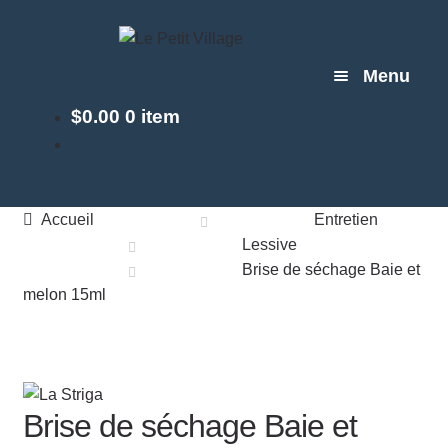
Aller
Aller
à
au
Menu
la
contenu
navigation
$
0.00
0 item
BOUTIQUE
MARCHÉS
Accueil
Entretien
Lessive
À PROPOS
Brise de séchage Baie et
melon 15ml
BLOG
CONTACT
Brise de séchage Baie et