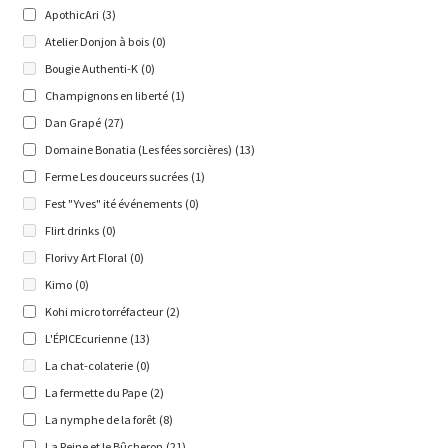
ApothicAri
(3)
Atelier Donjon à bois
(0)
Bougie Authenti-K
(0)
Champignons en liberté
(1)
Dan Grapé
(27)
Domaine Bonatia (Les fées sorcières)
(13)
Ferme Les douceurs sucrées
(1)
Fest "Yves" ité événements
(0)
Flirt drinks
(0)
Florivy Art Floral
(0)
Kimo
(0)
Kohi micro torréfacteur
(2)
L'ÉPICEcurienne
(13)
La chat-colaterie
(0)
La fermette du Pape
(2)
La nymphe de la forêt
(8)
La Reine et le Bûcheron
(21)