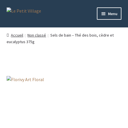
Aller
Aller
Menu
à
au
la
contenu
BOUTIQUE
navigation
Accueil
Non classé
Sels de bain – Thé des bois, cèdre et
eucalyptus 375g
MARCHÉS
À PROPOS
BLOG
Sels de bain – Thé des
CONTACT
bois, cèdre et eucalyptus
375g