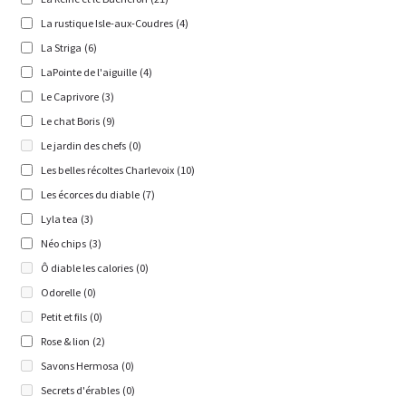
La rustique Isle-aux-Coudres
(4)
La Striga
(6)
LaPointe de l'aiguille
(4)
Le Caprivore
(3)
Le chat Boris
(9)
Le jardin des chefs
(0)
Les belles récoltes Charlevoix
(10)
Les écorces du diable
(7)
Lyla tea
(3)
Néo chips
(3)
Ô diable les calories
(0)
Odorelle
(0)
Petit et fils
(0)
Rose & lion
(2)
Savons Hermosa
(0)
Secrets d'érables
(0)