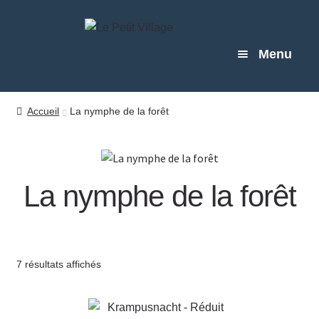
Aller
Aller
à
au
Menu
la
contenu
navigation
BOUTIQUE
Accueil
La nymphe de la forêt
MARCHÉS
À PROPOS
La nymphe de la forêt
BLOG
7 résultats affichés
CONTACT