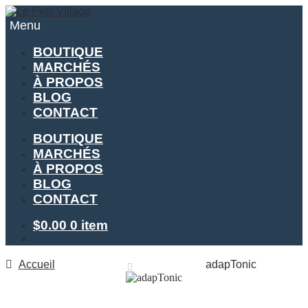
Aller
Aller
à
au
Menu
la
contenu
navigation
BOUTIQUE
MARCHÉS
À PROPOS
BLOG
CONTACT
BOUTIQUE
MARCHÉS
À PROPOS
BLOG
CONTACT
$
0.00
0 item
Accueil
adapTonic