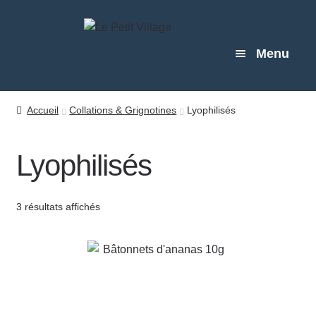
Aller
Aller
à
au
Menu
la
contenu
navigation
BOUTIQUE
Accueil
Collations & Grignotines
Lyophilisés
MARCHÉS
Lyophilisés
À PROPOS
3 résultats affichés
BLOG
CONTACT