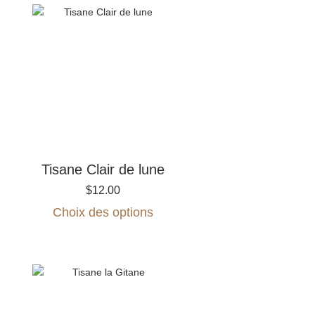
Tisane Clair de lune
$
12.00
Ce
Choix des options
produit
a
plusieurs
variations.
Les
options