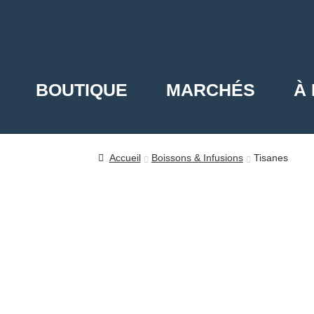
Aller
Aller
à
au
la
contenu
BOUTIQUE
MARCHÉS
À
navigation
Accueil
Boissons & Infusions
Tisanes