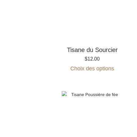
Tisane du Sourcier
$
12.00
Ce
Choix des options
produit
a
plusieurs
variations.
Les
options
peuvent
être
choisies
sur