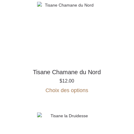
Tisane Chamane du Nord
$
12.00
Ce
Choix des options
produit
a
plusieurs
variations.
Les
options