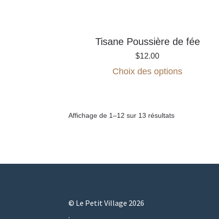
la
page
du
produit
Tisane Poussière de fée
$
12.00
Ce
Choix des options
produit
a
plusieurs
variations.
Affichage de 1–12 sur 13 résultats
Les
options
peuvent
être
choisies
sur
la
page
© Le Petit Village 2026
du
.